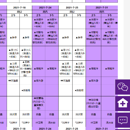
扫
一
扫
关
注
微
信