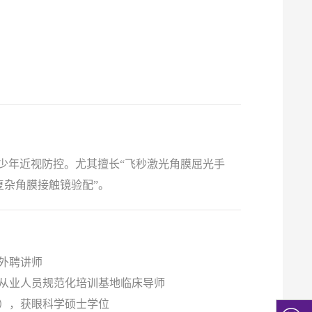
少年近视防控。尤其擅长“飞秒激光角膜屈光手
复杂角膜接触镜验配”。
系外聘讲师
配镜从业人员规范化培训基地临床导师
中心），获眼科学硕士学位