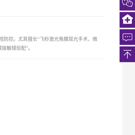
扫
一
扫
关
注
微
信
视防控。尤其擅长“飞秒激光角膜屈光手术、微
膜接触镜验配”。