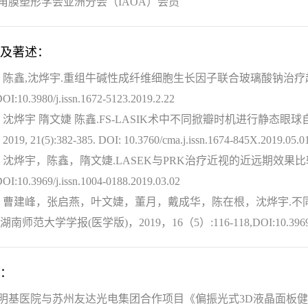
角膜塑形学会亚洲分会（IAOA）会员
及著述：
 陈鑫,沈烨宇.重组牛碱性成纤维细胞生长因子联合玻璃酸钠治疗超声乳化术
OI:10.3980/j.issn.1672-5123.2019.2.22
 沈烨宇 隋文婕 陈鑫.FS-LASIK术中不同掀瓣时机进行静态
019, 21(5):382-385. DOI: 10.3760/cma.j.issn.1674-845X.2019.05.01
 沈烨宇，陈鑫，隋文婕.LASEK与PRK治疗近视的近远期效果比较.西南国
OI:10.3969/j.issn.1004-0188.2019.03.02
 曹建峰，张启燕，叶文婕，董月，戴成华，陈在根，沈烨宇.
湖南师范大学学报(医学版)，2019，16（5）:116-118,DOI:10.3969/j.iss
：
明基医院与苏州友达光电集团合作项目《偏振光式3D液晶面板健