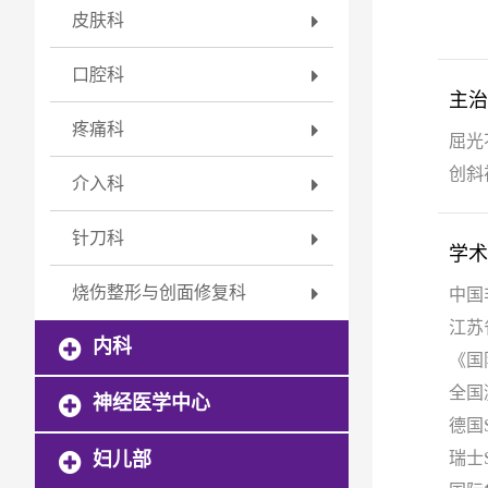
皮肤科
口腔科
主治
疼痛科
屈光
创斜
介入科
针刀科
学术
烧伤整形与创面修复科
中国
江苏
内科
《国
全国
神经医学中心
德国
妇儿部
瑞士