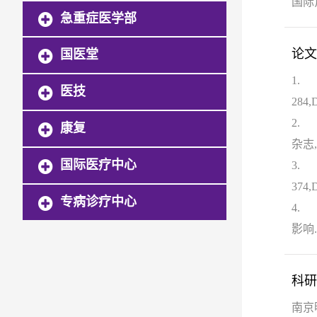
国际
急重症医学部
论文
国医堂
1.
医技
284,D
2.
康复
杂志, 2
国际医疗中心
3.
374,D
专病诊疗中心
4.
影响.
科研
南京