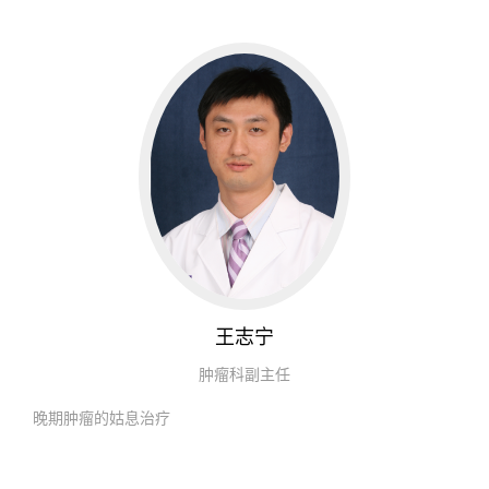
王志宁
肿瘤科副主任
晚期肿瘤的姑息治疗